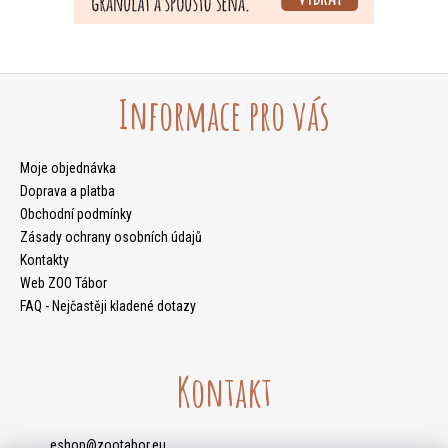
Z
Informace pro vás
Á
Moje objednávka
Doprava a platba
P
Obchodní podmínky
Zásady ochrany osobních údajů
Kontakty
A
Web ZOO Tábor
FAQ - Nejčastěji kladené dotazy
T
Kontakt
Í
eshop
@
zootabor.eu