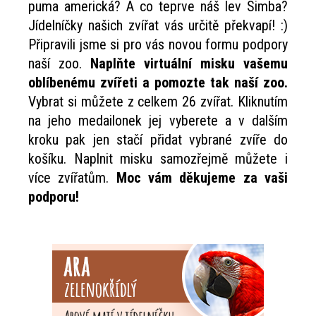
puma americká? A co teprve náš lev Simba?
j
Jídelníčky našich zvířat vás určitě překvapí! :)
Připravili jsme si pro vás novou formu podpory
e
naší zoo.
Naplňte virtuální misku vašemu
m
oblíbenému zvířeti a pomozte tak naší zoo.
Vybrat si můžete z celkem 26 zvířat. Kliknutím
e
na jeho medailonek jej vyberete a v dalším
kroku pak jen stačí přidat vybrané zvíře do
košíku. Naplnit misku samozřejmě můžete i
více zvířatům.
Moc vám děkujeme za vaši
podporu!