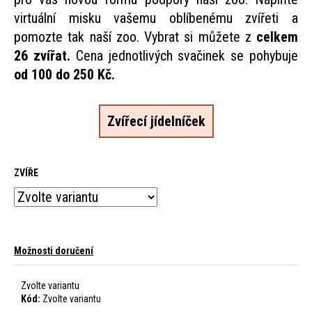
E
virtuální misku vašemu oblíbenému zvířeti a
N
pomozte tak naší zoo. Vybrat si můžete z
celkem
26 zvířat.
Cena jednotlivých svačinek se pohybuje
od 100 do 250 Kč.
A
Zvířecí jídelníček
J
Í
ZVÍŘE
T
Možnosti doručení
?
Zvolte variantu
Kód:
Zvolte variantu