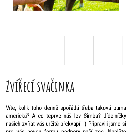
E
B
U
J
Zvířecí svačinka
E
T
Víte, kolik toho denně spořádá třeba taková puma
americká? A co teprve náš lev Simba? Jídelníčky
našich zvířat vás určitě překvapí! :) Připravili jsme si
pro vás novou formu podpory naší zoo. Naplňte