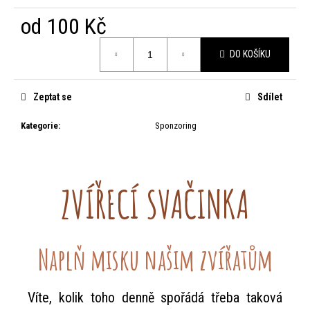
od
100 Kč
HLEDAT
Měrná
DO KOŠÍKU
cena:
D
Zeptat se
Sdílet
o
Kategorie
:
Sponzoring
p
o
ZVÍŘECÍ SVAČINKA
r
u
Naplň misku našim zvířatům
č
u
Víte, kolik toho denně spořádá třeba taková