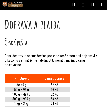
K
Přejít
Hledat
Nákupn
M
Přihlášení
na
o
obsah
Zpět
Zpět
košík
Doprava a platba
š
C
í
o
k
Česká pošta
p
o
Cena dopravy je odstupňována podle celkové hmotnosti objednávky.
Díky tomu vám můžeme nabídnout tu nejnižší možnou cenu
t
poštovného.
ř
Hmotnost
Cena dopravy
e
do 49 g
52 Kč
50 g – 99 g
60 Kč
b
100 g – 499 g
62 Kč
500 g – 999 g
68 Kč
u
1 kg – 2 kg
74 Kč