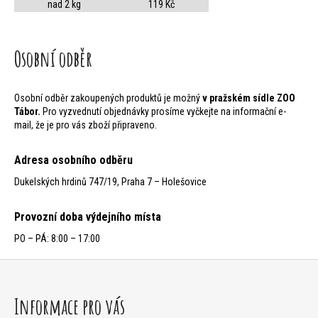
j
nad 2 kg
119 Kč
e
Osobní odběr
t
e
Osobní odběr zakoupených produktů je možný
v pražském sídle ZOO
n
Tábor.
Pro vyzvednutí objednávky prosíme vyčkejte na informační e-
mail, že je pro vás zboží připraveno.
a
Adresa osobního odběru
j
Dukelských hrdinů 747/19, Praha 7 – Holešovice
í
Provozní doba výdejního místa
t
PO – PÁ: 8:00 – 17:00
?
Z
á
Informace pro vás