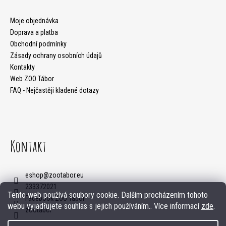
p
HLEDAT
a
Moje objednávka
Doprava a platba
t
Obchodní podmínky
Zásady ochrany osobních údajů
í
D
Kontakty
o
Web ZOO Tábor
FAQ - Nejčastěji kladené dotazy
p
o
r
Kontakt
u
č
eshop
@
zootabor.eu
u
233372021
Tento web používá soubory cookie. Dalším procházením tohoto
j
Facebook ZOO Tábor
webu vyjadřujete souhlas s jejich používáním.. Více informací
zde
.
zootabor
e