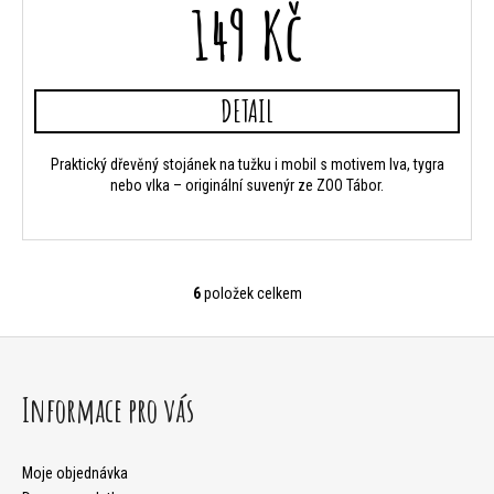
149 Kč
DETAIL
Praktický dřevěný stojánek na tužku i mobil s motivem lva, tygra
nebo vlka – originální suvenýr ze ZOO Tábor.
6
položek celkem
O
v
Z
l
á
Informace pro vás
á
p
d
a
Moje objednávka
a