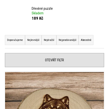
j
Dřevěné puzzle
e
Skladem
189 Kč
t
e
Ř
n
Doporučujeme
Nejlevnější
Nejdražší
Nejprodávanější
Abecedně
a
a
z
j
e
OTEVŘÍT FILTR
í
n
V
t
í
ý
?
p
p
r
i