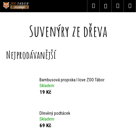
K
Přejít
Hledat
Nákupn
M
Přihlášení
na
o
obsah
Zpět
Zpět
košík
Suvenýry ze dřeva
š
C
í
o
k
Nejprodávanější
p
o
t
Bambusová propiska I love ZOO Tábor
Skladem
ř
19 Kč
e
Dřevěný podtácek
b
Skladem
69 Kč
u