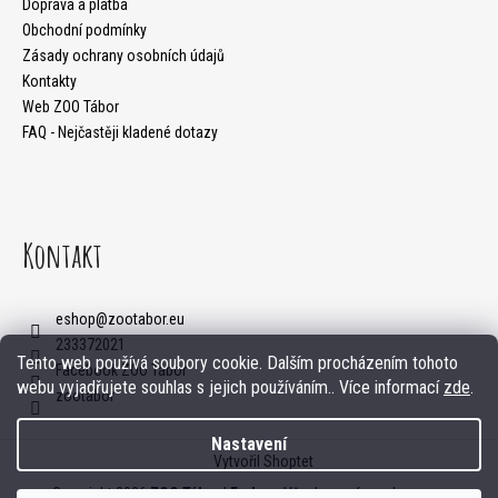
Doprava a platba
t
c
Obchodní podmínky
Zásady ochrany osobních údajů
í
í
Kontakty
p
Web ZOO Tábor
FAQ - Nejčastěji kladené dotazy
r
v
k
Kontakt
y
v
ý
eshop
@
zootabor.eu
233372021
p
Tento web používá soubory cookie. Dalším procházením tohoto
Facebook ZOO Tábor
webu vyjadřujete souhlas s jejich používáním.. Více informací
zde
.
i
zootabor
s
Nastavení
Vytvořil Shoptet
u
Copyright 2026
ZOO Tábor | E-shop
. Všechna práva vyhrazena.