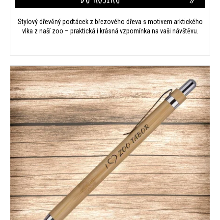
m
e
Stylový dřevěný podtácek z březového dřeva s motivem arktického
vlka z naší zoo – praktická i krásná vzpomínka na vaši návštěvu.