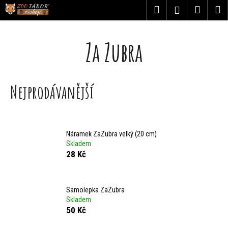
K
Přejít
Hledat
Nákupn
M
Přihlášení
na
o
obsah
Zpět
Zpět
košík
Za Zubra
š
C
í
o
k
Nejprodávanější
p
o
t
Náramek ZaZubra velký (20 cm)
Skladem
ř
28 Kč
e
Samolepka ZaZubra
b
Skladem
50 Kč
u