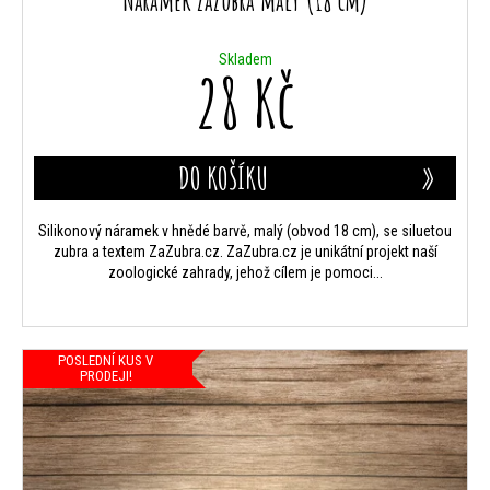
Náramek ZaZubra malý (18 cm)
Skladem
28 Kč
DO KOŠÍKU
Silikonový náramek v hnědé barvě, malý (obvod 18 cm), se siluetou
zubra a textem ZaZubra.cz. ZaZubra.cz je unikátní projekt naší
zoologické zahrady, jehož cílem je pomoci...
POSLEDNÍ KUS V
PRODEJI!