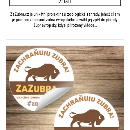
DETAIL
m
e
ZaZubra.cz je unikátní projekt naší zoologické zahrady, jehož cílem
je pomoci zachránit zubra evropského a vrátit jej zpět do přírody.
Zubr evropský, kdysi přirozený vládce...