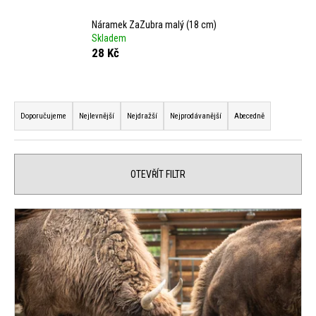
j
Náramek ZaZubra malý (18 cm)
e
Skladem
28 Kč
t
e
Ř
n
Doporučujeme
Nejlevnější
Nejdražší
Nejprodávanější
Abecedně
a
a
z
j
e
OTEVŘÍT FILTR
í
n
V
t
í
ý
?
p
p
r
i