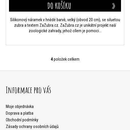
DO KOŠÍKU
Silikonový náramek v hnědé barvě, velký (obvod 20 cm), se siluetou
zubra a textem ZaZubra.cz. ZaZubra.cz je unikátní projekt naší
zoologické zahrady, jehož cílem je pomoci...
4
položek celkem
O
v
Z
l
á
Informace pro vás
á
p
d
a
Moje objednávka
a
Doprava a platba
t
c
Obchodní podmínky
Zásady ochrany osobních údajů