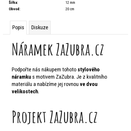
m
Šířka
:
12 mm
Obvod
:
20 cm
e
Popis
Diskuze
Náramek ZaZubra.cz
Podpořte nás nákupem tohoto
stylového
náramku
s motivem ZaZubra. Je z kvalitního
materiálu a nabízíme jej rovnou
ve dvou
velikostech
.
Projekt ZaZubra.cz