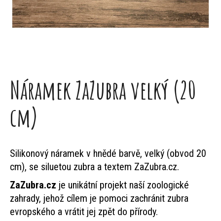
j
e
t
e
n
Náramek ZaZubra velký (20
a
cm)
j
í
Silikonový náramek v hnědé barvě, velký (obvod 20
t
cm), se siluetou zubra a textem ZaZubra.cz.
?
ZaZubra.cz
je unikátní projekt naší zoologické
zahrady, jehož cílem je pomoci zachránit zubra
evropského a vrátit jej zpět do přírody.