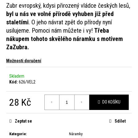
Zubr evropský, kdysi přirozený vládce českých lesů,
HLEDAT
byl u nás ve volné přírodě vyhuben již před
staletími
. O jeho návrat zpět do přírody nyní
usilujeme. Pomoci nám můžete i vy!
Třeba
nákupem tohoto skvělého náramku s motivem
D
ZaZubra.
o
p
Možnosti doručení
o
Skladem
r
Kód:
626/VEL2
u
č
28 Kč
DO KOŠÍKU
u
Měrná
cena:
j
Zeptat se
Sdílet
e
Kategorie
:
Náramky