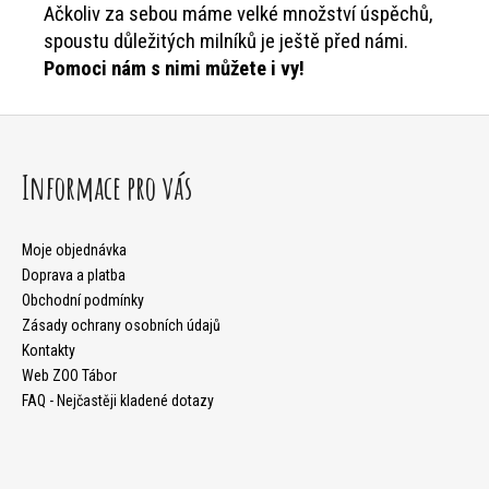
Ačkoliv za sebou máme velké množství úspěchů,
spoustu důležitých milníků je ještě před námi.
Pomoci nám s nimi můžete i vy!
Z
á
Informace pro vás
p
a
Moje objednávka
Doprava a platba
t
Obchodní podmínky
Zásady ochrany osobních údajů
í
Kontakty
Web ZOO Tábor
FAQ - Nejčastěji kladené dotazy