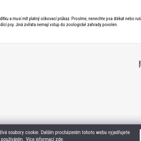
tku a musí mít platný očkovací průkaz. Prosíme, nenechte psa štěkat nebo ruši
odící psy. Jiná zvířata nemají vstup do zoologické zahrady povolen.
ívá soubory cookie. Dalším procházením tohoto webu vyjadřujete
h používáním.. Více informací
zde
.