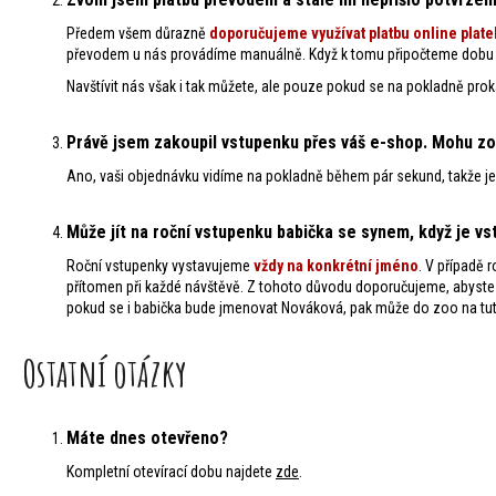
Předem všem důrazně
doporuču
jeme využívat platbu online plate
převodem u nás provádíme manuálně. Když k tomu připočteme dobu sa
Navštívit nás však i tak můžete, ale pouze pokud se na pokladně prok
Právě jsem zakoupil vstupenku přes váš e-shop. Mohu zoo
Ano, vaši objednávku vidíme na pokladně během pár sekund, takže jen
Může jít na roční vstupenku babička se synem, když je 
Roční vstupenky vystavujeme
vždy na konkrétní jméno
. V případě
přítomen při každé návštěvě. Z tohoto důvodu doporučujeme, abyste s
pokud se i babička bude jmenovat Nováková, pak může do zoo na tuto
Ostatní otázky
Máte dnes otevřeno?
Kompletní otevírací dobu najdete
zde
.