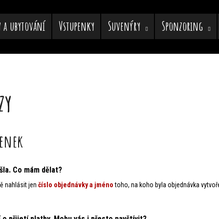
y a ubytování
Vstupenky
Suvenýry
Sponzoring
Co potřebujete najít?
zy
HLEDAT
penek
Doporučujeme
išla. Co mám dělat?
ě nahlásit jen
číslo objednávky a jméno
toho, na koho byla objednávka vytvoře
o přijetí platby. Mohu vás i přesto navštívit?