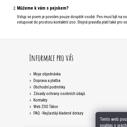
Můžeme k vám s pejskem?
Vstup se psem je povolen pouze dospělé osobě. Pes musí být na vodí
vstupovat do prostoru kontaktní zoo. Stejná pravidla platí také pro v
Z
á
Informace pro vás
p
a
Moje objednávka
Doprava a platba
t
Obchodní podmínky
Zásady ochrany osobních údajů
í
Kontakty
Web ZOO Tábor
FAQ - Nejčastěji kladené dotazy
Tento web použ
souhlas s jejic