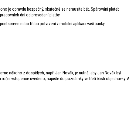
 toho je opravdu bezpečný, skutečně se nemusíte bát. Spárování plateb
racovních dní od provedení platby.
rintscreen nebo třeba potvrzení v mobilní aplikaci vaší banky.
šeme někoho z dospělých, např. Jan Novák, je nutné, aby Jan Novák byl
a roční vstupence uvedeno, napište do poznámky ve třetí části objednávky. A