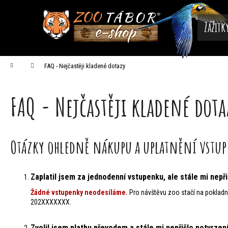
K
Přejít
na
o
obsah
Zážitk
Zpět
Zpět
š
do
do
obchodu
obchodu
í
Domů
FAQ - Nejčastěji kladené dotazy
k
FAQ - Nejčastěji kladené dota
Otázky ohledně nákupu a uplatnění vstu
Zaplatil jsem za jednodenní vstupenku, ale stále mi nepř
Žádné vstupenky neodesíláme.
Pro návštěvu zoo stačí na pokladn
202XXXXXXX.
Zvolil jsem platbu převodem a stále mi nepřišlo potvrzení 