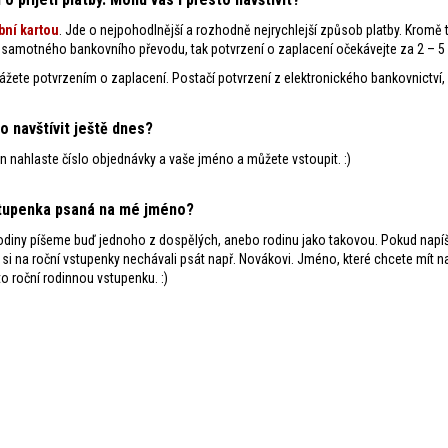
bní k
artou
. Jde o nejpohodlnější a rozhodně nejrychlejší způsob platby. Kromě
motného bankovního převodu, tak potvrzení o zaplacení očekávejte za 2 – 5 p
ážete potvrzením o zaplacení. Postačí potvrzení z elektronického bankovnictví, p
 navštívit ještě dnes?
 nahlaste číslo objednávky a vaše jméno a můžete vstoupit. :)
vstupenka psaná na mé jméno?
 rodiny píšeme buď jednoho z dospělých, anebo rodinu jako takovou. Pokud napí
i na roční vstupenky nechávali psát např. Novákovi. Jméno, které chcete mít n
 roční rodinnou vstupenku. :)