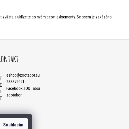
t zvířata a uklízejte po svém psovi exkrementy. Se psem je zakázáno
Kontakt
eshop
@
zootabor.eu
233372021
Facebook ZOO Tábor
zootabor
Souhlasím