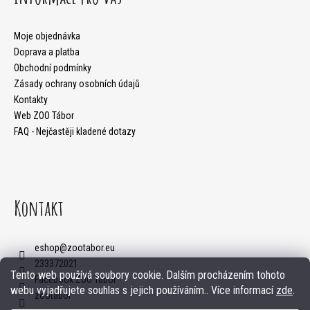
á
m
p
d
e
a
Moje objednávka
a
Doprava a platba
t
c
Obchodní podmínky
Zásady ochrany osobních údajů
í
í
Kontakty
p
Web ZOO Tábor
FAQ - Nejčastěji kladené dotazy
r
v
k
Kontakt
y
v
ý
eshop
@
zootabor.eu
233372021
p
Tento web používá soubory cookie. Dalším procházením tohoto
Facebook ZOO Tábor
webu vyjadřujete souhlas s jejich používáním.. Více informací
zde
.
i
zootabor