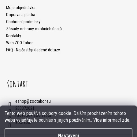
m
a
Moje objednávka
e
Doprava a platba
t
Obchodní podmínky
Zásady ochrany osobních údajů
í
Kontakty
Web ZOO Tábor
FAQ - Nejčastěji kladené dotazy
Kontakt
eshop
@
zootabor.eu
233372021
Tento web používá soubory cookie. Dalším procházením tohoto
Facebook ZOO Tábor
webu vyjadřujete souhlas s jejich používáním.. Více informací
zde
.
zootabor
Nastavení