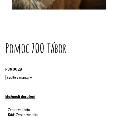
j
e
t
e
n
Pomoc ZOO Tábor
a
j
POMOC ZA
í
t
?
Možnosti doručení
Zvolte variantu
Kód:
Zvolte variantu