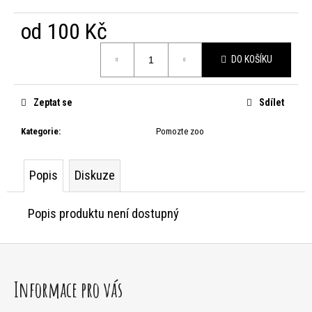
HLEDAT
od
100 Kč
Měrná
DO KOŠÍKU
cena:
D
Zeptat se
Sdílet
o
p
Kategorie
:
Pomozte zoo
o
Popis
Diskuze
r
u
Popis produktu není dostupný
č
Z
u
j
á
Informace pro vás
e
p