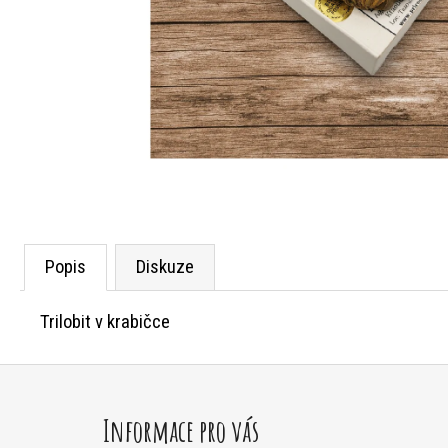
Popis
Diskuze
Trilobit v krabičce
Z
á
Informace pro vás