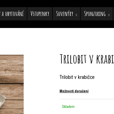
y a ubytování
Vstupenky
Suvenýry
Sponzoring
Co potřebujete najít?
Trilobit v krab
HLEDAT
Trilobit v krabičce
Doporučujeme
Možnosti doručení
Skladem