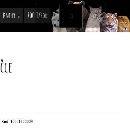
Knihy
ZOO Tábor
Hledat
Přihlášení
Nákupní
košík
ičce
Kód:
10001600009