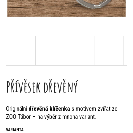
j
e
t
e
n
a
j
Přívěsek dřevěný
í
t
?
Originální
dřevěná klíčenka
s motivem zvířat ze
ZOO Tábor – na výběr z mnoha variant.
VARIANTA