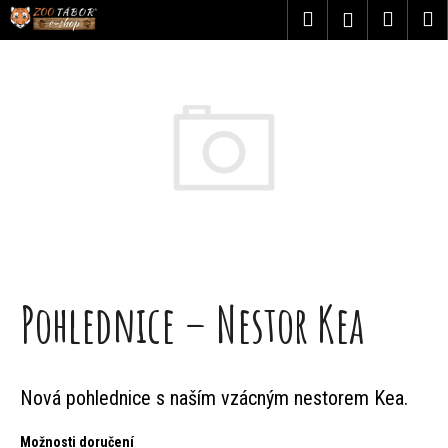
K
Přejít
Hledat
Nákupn
M
Přihlášení
na
o
obsah
Zpět
Zpět
košík
š
C
í
o
k
p
o
t
ř
Pohlednice – Nestor Kea
e
b
Nová pohlednice s naším vzácným nestorem Kea.
u
Možnosti doručení