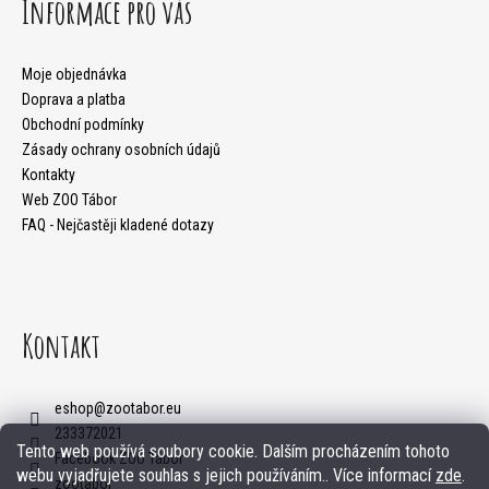
á
Informace pro vás
p
HLEDAT
a
Moje objednávka
Doprava a platba
t
Obchodní podmínky
D
Zásady ochrany osobních údajů
í
o
Kontakty
Web ZOO Tábor
p
FAQ - Nejčastěji kladené dotazy
o
r
u
Kontakt
č
u
eshop
@
zootabor.eu
j
233372021
Tento web používá soubory cookie. Dalším procházením tohoto
e
Facebook ZOO Tábor
webu vyjadřujete souhlas s jejich používáním.. Více informací
zde
.
zootabor