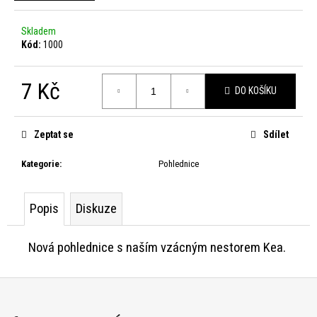
j
e
Skladem
Kód:
1000
t
7 Kč
e
DO KOŠÍKU
Měrná
n
cena:
Zeptat se
Sdílet
a
Kategorie
:
Pohlednice
j
í
Popis
Diskuze
t
?
Nová pohlednice s naším vzácným nestorem Kea.
Z