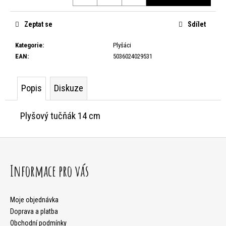
Měrná
cena:
HLEDAT
Zeptat se
Sdílet
Kategorie
:
Plyšáci
EAN
:
5036024029531
D
o
Popis
Diskuze
p
o
Plyšový tučňák 14 cm
r
Z
u
á
č
Informace pro vás
p
u
j
a
Moje objednávka
Doprava a platba
e
t
Obchodní podmínky