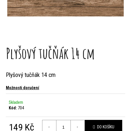
j
e
t
e
n
Plyšový tučňák 14 cm
a
j
Plyšový tučňák 14 cm
í
Možnosti doručení
t
?
Skladem
Kód:
704
149 Kč
DO KOŠÍKU