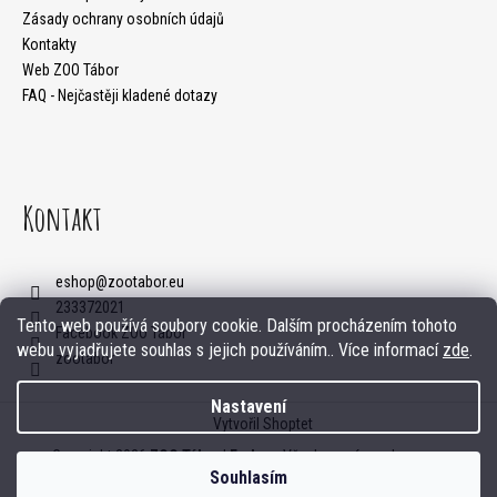
m
Zásady ochrany osobních údajů
í
e
Kontakty
Web ZOO Tábor
FAQ - Nejčastěji kladené dotazy
Kontakt
eshop
@
zootabor.eu
233372021
Tento web používá soubory cookie. Dalším procházením tohoto
Facebook ZOO Tábor
webu vyjadřujete souhlas s jejich používáním.. Více informací
zde
.
zootabor
Nastavení
Vytvořil Shoptet
Copyright 2026
ZOO Tábor | E-shop
. Všechna práva vyhrazena.
Souhlasím