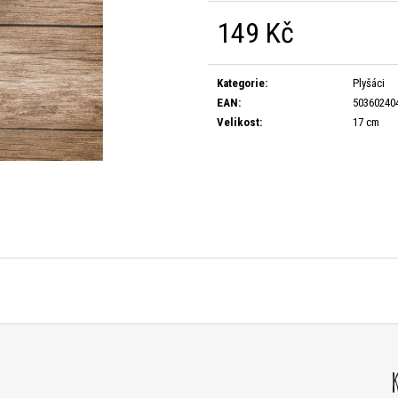
149 Kč
Měrná
cena:
Kategorie
:
Plyšáci
EAN
:
50360240
Velikost
:
17 cm