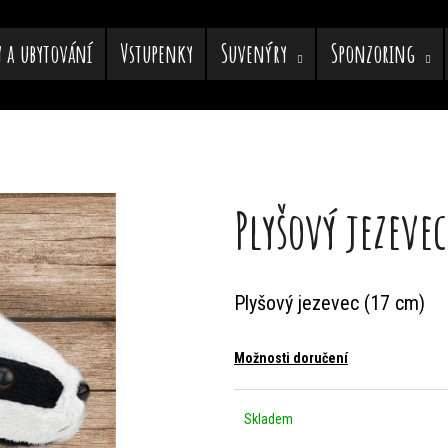
y a ubytování
Vstupenky
Suvenýry
Sponzoring
Co potřebujete najít?
Plyšový jezeve
HLEDAT
Plyšový jezevec (17 cm)
Doporučujeme
Možnosti doručení
Skladem