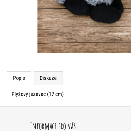
Popis
Diskuze
Plyšový jezevec (17 cm)
Z
á
Informace pro vás