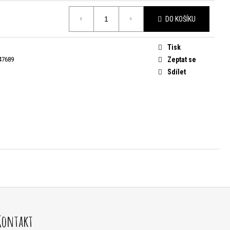
DO KOŠÍKU
Tisk
47689
Zeptat se
Sdílet
Kontakt