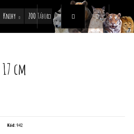
Knihy
ZOO Tábor
Hledat
Přihlášení
Nákupní
košík
c 17 cm
Kód:
942