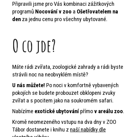
Připravili jsme pro Vás kombinaci zážitkových
programů
Nocování v zoo
a
Ošetřovatelem na
den
za jednu cenu pro všechny ubytované.
O co jde?
Máte rádi zvířata, zoologické zahrady a rádi byste
strávili noc na neobvyklém místě?
U nás můžete!
Po noci v komfortně vybavených
pokojích se budete probouzet obklopeni zvuky
zvířat a s pocitem jako na soukromém safari.
Nabízíme
exotické ubytování
přímo
v areálu zoo
.
Kromě neomezeného vstupu na dva dny v ZOO
Tábor dostanete i knihu z
naší nabídky dle