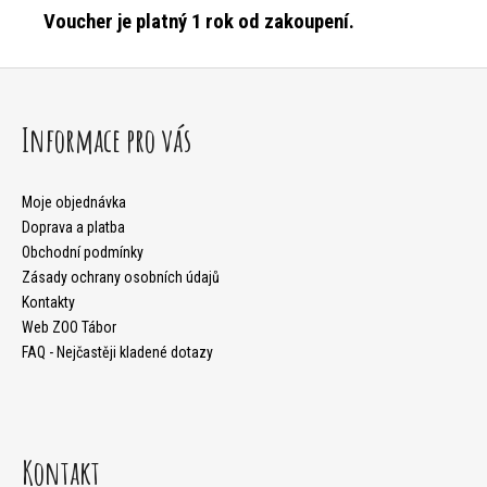
Voucher je platný 1 rok od zakoupení.
Z
á
Informace pro vás
p
a
Moje objednávka
Doprava a platba
t
Obchodní podmínky
Zásady ochrany osobních údajů
í
Kontakty
Web ZOO Tábor
FAQ - Nejčastěji kladené dotazy
Kontakt