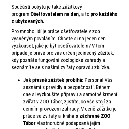
Součástí pobytu je také zážitkový
program
Ošetřovatelem na den,
a to
pro každého
z ubytovaných.
Pro mnoho lidí je práce ošetřovatele v zoo
vysněným povoláním. Chcete si na jeden den
vyzkoušet, jaké je být ošetřovatelem? V tom
případě je právě pro vás určen jedinečný zážitek,
kdy poznáte fungování zoologické zahrady a
seznámíte se s našimi zvířaty opravdu zblízka.
Jak přesně zážitek probíhá:
Personál Vás
seznámí s pravidly a bezpečností. Během
dne si vyzkoušíte přípravu a samotné krmení
zvířat v ZOO Tábor, zjistíte, co vše stojí za
denním provozem zahrady. V ceně zážitku je
práce se zvířaty a kniha
o záchraně ZOO
Tábor
vlastnoručně podepsaná jejím