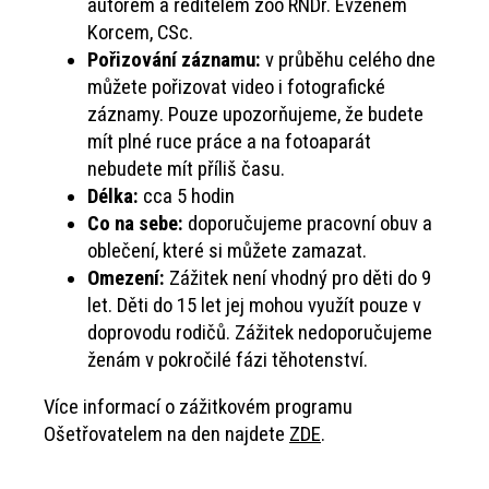
autorem a ředitelem zoo RNDr. Evženem
Korcem, CSc.
Pořizování záznamu:
v průběhu celého dne
můžete pořizovat video i fotografické
záznamy. Pouze upozorňujeme, že budete
mít plné ruce práce a na fotoaparát
nebudete mít příliš času.
Délka:
cca 5 hodin
Co na sebe:
doporučujeme pracovní obuv a
oblečení, které si můžete zamazat.
Omezení:
Zážitek není vhodný pro děti do 9
let. Děti do 15 let jej mohou využít pouze v
doprovodu rodičů. Zážitek nedoporučujeme
ženám v pokročilé fázi těhotenství.
Více informací o zážitkovém programu
Ošetřovatelem na den najdete
ZDE
.