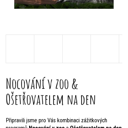
j
e
t
e
n
a
j
Nocování v zoo &
í
t
Ošetřovatelem na den
?
Připravili jsme pro Vás kombinaci zážitkových
programů
Nocování v zoo
a
Ošetřovatelem na den