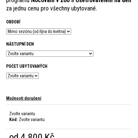
za jednu cenu pro všechny ubytované.
HLEDAT
OBDOBÍ
D
NÁSTUPNÍ DEN
o
p
POČET UBYTOVANÝCH
o
r
u
Možnosti doručení
č
u
Zvolte variantu
j
Kód:
Zvolte variantu
e
od
4 800 Kč