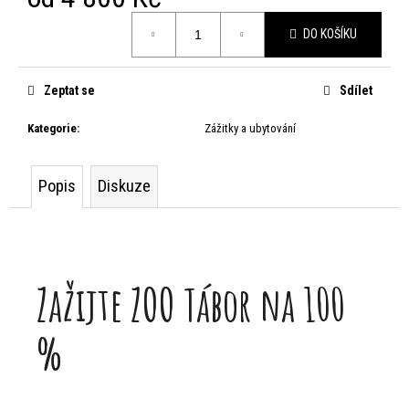
m
Měrná
DO KOŠÍKU
e
cena:
Zeptat se
Sdílet
Kategorie
:
Zážitky a ubytování
Popis
Diskuze
Zažijte ZOO Tábor na 100
%