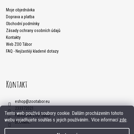
p
m
a
Moje objednávka
e
Doprava a platba
t
Obchodní podmínky
Zásady ochrany osobních údajů
í
Kontakty
Web ZOO Tábor
FAQ - Nejčastěji kladené dotazy
Kontakt
eshop
@
zootabor.eu
233372021
Tento web používá soubory cookie. Dalším procházením tohoto
Facebook ZOO Tábor
webu vyjadřujete souhlas s jejich používáním.. Více informací
zde
.
zootabor