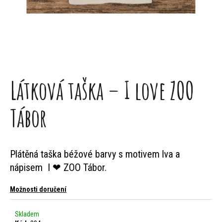
j
e
t
e
n
Látková taška – I love ZOO
a
Tábor
j
í
Plátěná taška béžové barvy s motivem lva a
t
nápisem I ❤ ZOO Tábor.
?
Možnosti doručení
Skladem