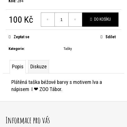
Kód:
284
HLEDAT
100 Kč
DO KOŠÍKU
Měrná
cena:
D
Zeptat se
Sdílet
o
Kategorie
:
Tašky
p
o
Popis
Diskuze
r
Plátěná taška béžové barvy s motivem lva a
u
nápisem I ❤ ZOO Tábor.
č
u
Z
j
á
Informace pro vás
e