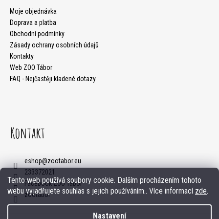
a
Moje objednávka
Doprava a platba
t
Obchodní podmínky
Zásady ochrany osobních údajů
í
Kontakty
Web ZOO Tábor
FAQ - Nejčastěji kladené dotazy
Kontakt
eshop
@
zootabor.eu
233372021
Tento web používá soubory cookie. Dalším procházením tohoto
Facebook ZOO Tábor
webu vyjadřujete souhlas s jejich používáním.. Více informací
zde
.
zootabor
Nastavení