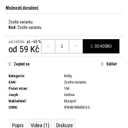
m
Možnosti doručení
e
Zvolte variantu
Kód:
Zvolte variantu
od 169 Kč
až –65 %
od
59 Kč
DO KOŠÍKU
Měrná
cena:
Zeptat se
Sdílet
Kategorie
:
Knihy
EAN
:
Zvolte variantu
Počet stran
:
194
Jazyk
:
čeština
Nakladatel
:
Ekospol
ISBN
:
978-80-906605-3-3
Popis
Videa (1)
Diskuze