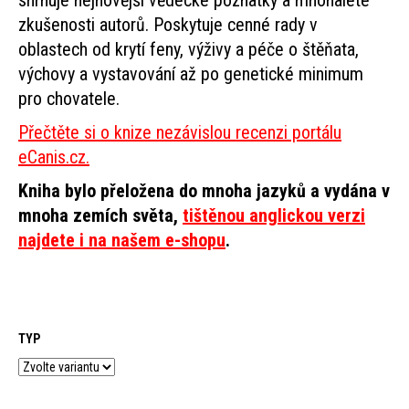
zkušenosti autorů. Poskytuje cenné rady v
HLEDAT
oblastech od krytí feny, výživy a péče o štěňata,
výchovy a vystavování až po genetické minimum
pro chovatele.
D
Přečtěte si o knize nezávislou recenzi portálu
o
eCanis.cz.
p
Kniha bylo přeložena do mnoha jazyků a vydána v
o
mnoha zemích světa,
tištěnou anglickou verzi
r
najdete i na našem e-shopu
.
u
č
u
TYP
j
e