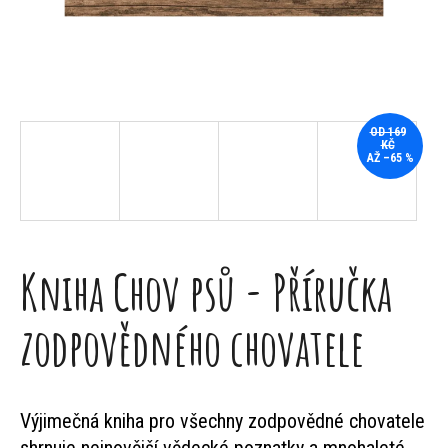
j
e
t
e
OD 169
KČ
n
AŽ –65 %
a
j
Kniha Chov psů - Příručka
í
t
zodpovědného chovatele
?
Výjimečná kniha pro všechny zodpovědné chovatele
shrnuje nejnovější vědecké poznatky a mnohaleté