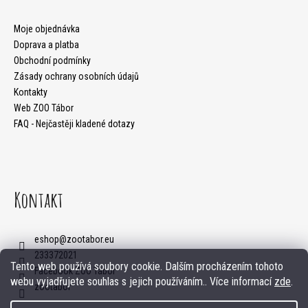
p
j
a
Moje objednávka
e
Doprava a platba
t
t
Obchodní podmínky
Zásady ochrany osobních údajů
í
e
Kontakty
n
Web ZOO Tábor
FAQ - Nejčastěji kladené dotazy
a
j
í
Kontakt
t
?
eshop
@
zootabor.eu
233372021
Tento web používá soubory cookie. Dalším procházením tohoto
Facebook ZOO Tábor
webu vyjadřujete souhlas s jejich používáním.. Více informací
zde
.
zootabor